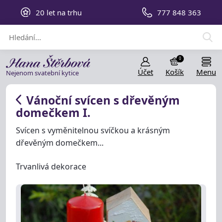
20 let na trhu
777 848 363
0
Účet
Košík
Menu
Nejenom svatební kytice
Vánoční svícen s dřevěným
domečkem I.
Svícen s vyměnitelnou svíčkou a krásným
dřevěným domečkem...
Trvanlivá dekorace