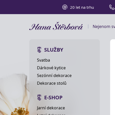
20 let na trhu
Nejenom sv
SLUŽBY
Svatba
Dárkové kytice
Sezónní dekorace
Dekorace stolů
E-SHOP
Jarní dekorace