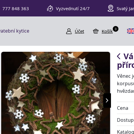
777 848 363
Vyzvednutí 24/7
Svatý Ja
0
atební kytice
Účet
Košík
Vá
přír
Věnec 
korpus
hvězda
Cena
Dostup
Katalog