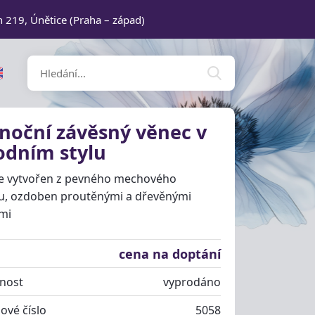
n 219, Únětice (Praha – západ)
noční závěsný věnec v
odním stylu
je vytvořen z pevného mechového
u, ozdoben proutěnými a dřevěnými
mi
cena na doptání
nost
vyprodáno
ové číslo
5058