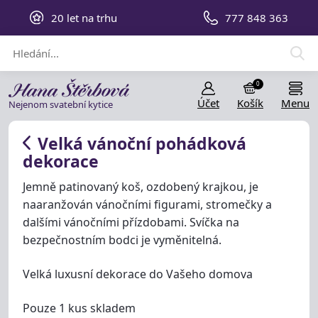
20 let na trhu
777 848 363
0
Účet
Košík
Menu
Nejenom svatební kytice
Velká vánoční pohádková
dekorace
Jemně patinovaný koš, ozdobený krajkou, je
naaranžován vánočními figurami, stromečky a
dalšími vánočními přízdobami. Svíčka na
bezpečnostním bodci je vyměnitelná.
Velká luxusní dekorace do Vašeho domova
Pouze 1 kus skladem