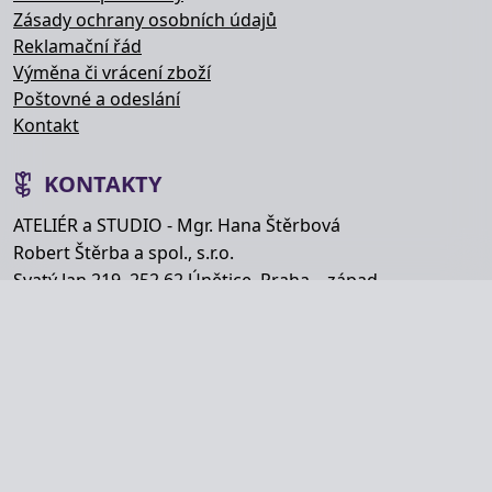
Zásady ochrany osobních údajů
Reklamační řád
Výměna či vrácení zboží
Poštovné a odeslání
Kontakt
KONTAKTY
ATELIÉR a STUDIO - Mgr. Hana Štěrbová
Robert Štěrba a spol., s.r.o.
Svatý Jan 219, 252 62 Únětice, Praha – západ
Telefon: +420 777 848 363
E-mail:
info@hana-kytice.cz
SOCIÁLNÍ SÍTĚ